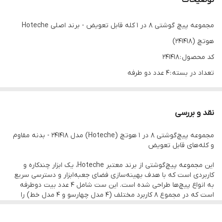
توضیحات
مجموعه پیچ گوشتی 8 در 1 کله قابل تعویض - برند اصلی Hoteche
هوتچ (241418)
کد محصول : 241418
تعداد در بسته : 4 عدد دو طرفه
جنس : CR-V 6150
نوع ابزار : کله قابل تعویض
نقد و بررسی
"مجموعه پیچ گوشتی 8 در 1 Ph22-1*5Mm،Ph1-0.8*4Mm،Ph0-
مجموعه پیچ‌گوشتی ۸ در ۱ هوتچ (Hoteche) مدل 241418 - بدنه مقاوم
0.5*3Mm،Star0.8-0.4*2Mm جنس: بیت (Cr-V6150)"
و کله‌های قابل تعویض
این مجموعه پیچ‌گوشتی از برند معتبر Hoteche، یک ابزار چندکاره و
کاربردی است که با هدف بهینه‌سازی فضای جعبه‌ابزار و دسترسی سریع
به انواع پیچ‌ها طراحی شده است. این ست شامل ۴ عدد بیت دوطرفه
است که در مجموع ۸ کاربرد مختلف (۴ مدل چهارسو و ۴ مدل خط) را
پوشش می‌دهد.
ویژگی‌های برجسته: