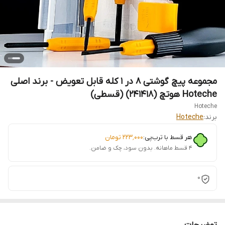
مجموعه پیچ گوشتی 8 در 1 کله قابل تعویض - برند اصلی
Hoteche هوتچ (241418) (قسطی)
Hoteche
برند:
Hoteche
هر قسط با ترب‌پی:
۲۲۳٬۰۰۰
تومان
۴ قسط ماهانه. بدون سود، چک و ضامن.
0