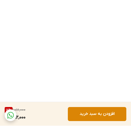
1,018,000
12
%
افزودن به سبد خرید
892,000