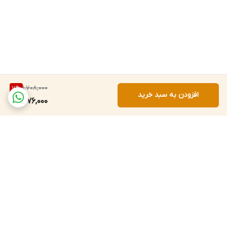
1,708,000
7
%
افزودن به سبد خرید
1,576,000
برگشت به بالا