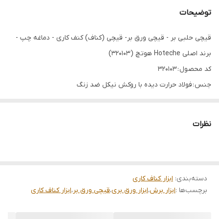
توضیحات
قیچی حلبی بر - قیچی ورق بر- قیچی (کناف) کنف کاری - دماغه چپ -
برند اصلی Hoteche هوتچ (320103)
کد محصول : 320103
جنس : فولاد حرارت دیده با روکش نیکل ضد زنگ
اندازه : 10 اینچ - 250 میلی متر
جنس دسته : پی وی سی دو رنگ ضد شوک
نظرات
جهت دماغه : به سمت چپ
قیچی حلبی بر
✅دماغه چپ
✅10 اینچ 250 میلی متر
دسته‌بندی
:
ابزار کناف کاری
برچسب‌ها :
ابزار برش
،
ابزار ورق بری
،
قیچی ورق بر
،
ابزار کناف کاری
✅جنس Cr-V فولاد حرارت دیده
✅دماغه دندانه دندانه و تراش داده شده