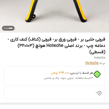
قیچی حلبی بر - قیچی ورق بر- قیچی (کناف) کنف کاری -
دماغه چپ - برند اصلی Hoteche هوتچ (320103)
(قسطی)
Hoteche
برند:
Hoteche
هر قسط با ترب‌پی:
۳۹۴٬۰۰۰
تومان
۴ قسط ماهانه. بدون سود، چک و ضامن.
0