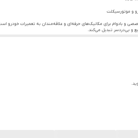
درو و موتورسیکلت
 JADEVER مدل JDLP8C10، یک ابزار تخصصی و بادوام برای مکانیک‌های حرفه‌ای و علاقه‌مندان به ت
ع و بی‌دردسر تبدیل می‌کند.
· جنس فوق‌مقاوم: ساخته شده از فولاد سخت‌کاری شده (Hardened Steel) که در برابر ضربه، خمیدگی،
قفلی این آچار به گونه‌ای طراحی شده‌اند که با چنگال محکم روی فیلتر روغن قفل می‌شوند
ن یا قطعات اطراف آسیب نرسد.
هرم قدرتمند با طول ۱۰ اینچ: طول ۱۰ اینچ (حدود ۲۵ سانتی‌متر) اهرم مناسبی برای اعمال گشتاور بالا ایجاد می‌
ید.
‌ها و موتورسیکلت‌هایی که از فیلترهای روغن استاندارد استفاده می‌کنند. انتخاب
اگر از آچارهای معمولی یا تسمه‌
برای جعبه ابزار شما تبدیل می‌کند. تعویض روغن را آسان، سریع و بدون نگرانی 
فنی ساده نیز اضافه کنید، مثلاً: