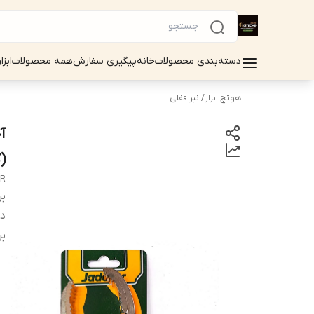
دسته‌بندی محصولات
خانه
پیگیری سفارش
همه محصولات
ابزا
هوتچ ابزار
/
انبر قفلی
(کد 0
ER
بر
دس
بر