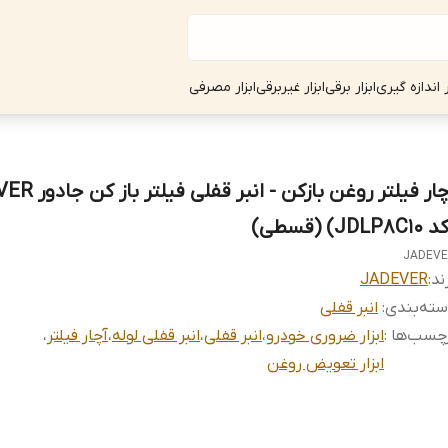
ر اندازه گیری
ابزار برقی
ابزار غیربرقی
ابزار مصرفی
آچار فیلتر روغن بازکن -
JDLP8C1) (قسطی)
JADEV
ند:
JADEVER
ته‌بندی
:
انبر قفلی
چسب‌ها :
ابزار ضروری خودرو
،
انبر قفلی
،
انبر قفلی لوله
،
آچار فیلتر
،
ابزار تعویض روغن