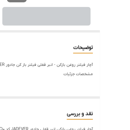
توضیحات
آچار فیلتر روغن بازکن - انبر قفلی فیلتر باز کن جادور JADEVER (کد JDLP8C10)
مشخصات جزئیات
برند JADEVER (جادور)
کد محصول JDLP8C10
نقد و بررسی
آچار فیلتر روغن بازکن انبر قفلی جادور JADEVER کد JDLP8C10
جنس فولاد سخت‌کاری شده