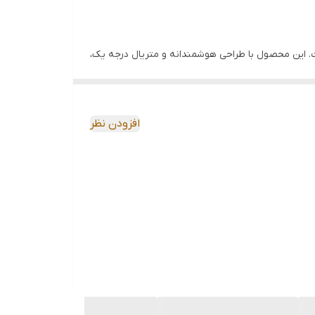
عمیرات خودرو است. این محصول با طراحی هوشمندانه و متریال درجه یک،
افزودن نظر
 خوردگی و سایش مقاومت بالایی دارد. این آچار برای سال‌ها استفاده سنگین دوام
 و هرگونه لیز خوردن در حین چرخاندن را از بین می‌برند. فشار
کند. با کمترین نیروی دست، حتی سفت‌ترین فیلترهای روغن را باز کنید و از
ی ایده‌ال برای تعویض روغن در خانه یا کارگاه.
ای خسته شده‌اید که مدام لیز می‌خورند یا دندانه‌هایشان خرد می‌شود، آچار قفلی JADEVER راه حل شماست. استحکام بالا، طراحی ارگونومیک و قفل شوندگی
از آسیب به فیلتر یا خودرو انجام دهید.