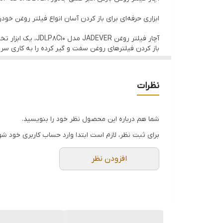
ابزاری حرفه‌ای برای باز کردن آسان انواع فیلتر روغن خو
طول ۱۰ اینچ
آچار فیلتر روغن
باز کردن فیلترهای روغن سفت و گیر کرده را به کاری سری
نوع طراحی انبر قفلی (پیلیر)
ویژگی‌های برجسته محصول:
نظرات
کاربرد باز کردن فیلتر روغن خودرو و موتورسیکلت
می‌آورد.
· طراحی پیلیر (Pilier) ضدلیز: فک‌های 
به طور یکنواخت روی بدنه فیلتر توزیع می‌شود تا به آ
شما هم درباره این محصول نظر خود را بنویسید.
· ا
برای ثبت نظر، لازم است ابتدا وارد حساب کاربری خود شو
فشار به مچ دست خود جلوگیری کنید.
· کاربرد گسترده: مناسب برای اکثر خودروهای سواری، وانت
افزودن نظر
مطمئن آن، این ابزار را به یک سرمایه‌گذاری هوشمندانه 
نکته پیشنهادی برای سایت: می‌توانید یک جدول مشخصات 
مشخصات جزئیات
برند JADEVER (جادور)