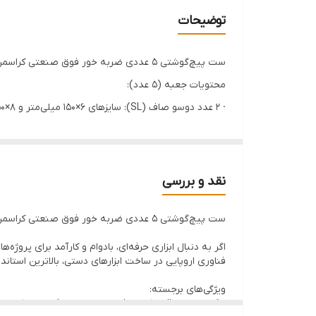
توضیحات
ست پیچ‌گوشتی ۵ عددی ضربه خور فوق صنعتی کراسمن مدل CR-149- S2
محتویات جعبه (5 عدد):
· 2 عدد دوسو صاف (SL): سایزهای 6×150 میلی‌متر و 8×150 میلی‌متر
· 3 عدد چهارسو (PH):
· PH2 × 100 میلی‌متر (مناسب برای کارهای ظریف و معمولی)
· PH2 × 150 میلی‌متر (نسخه بلندتر برای دسترسی به نقاط عمیق‌تر)
نقد و بررسی
· PH3 × 150 میلی‌متر (برای پیچ‌های درشت و صنعتی)
ست پیچ‌گوشتی ۵ عددی ضربه خور فوق صنعتی کراسمن مدل CR-149- S2
فناوری اروپایی در ساخت ابزارهای دستی، بالاترین استان
ویژگی‌های برجسته:
مگنت بسیار قوی که از افتادن پیچها جلوگیری می‌کند