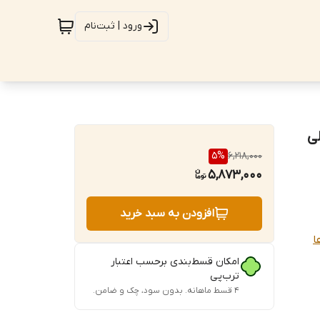
ورود | ثبت‌نام
لی
5
%
6,218,000
5,873,000
افزودن به سبد خرید
ا
امکان قسط‌بندی برحسب اعتبار
ترب‌پی
۴ قسط ماهانه. بدون سود، چک و ضامن.