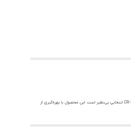
اگر به دنبال ابزاری حرفه‌ای، بادوام و کارآمد برای پروژه‌های صنعتی و تعمیرات سنگین هستید، ست پیچ‌گوشتی Crasman مدل CR-149- S2 انتخابی بی‌نظیر است. این محصول با بهره‌گیری از