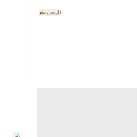
یچ‌گوشتی است. این ویژگی باعث می‌شود تیغه در برابر ضربات ناگهانی،
افزودن نظر
لوگیری می‌کند، بلکه قدرت پیچش (گشتاور) را به