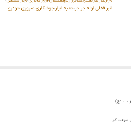
ابزار کار حرفه ای ها
،
ابزار لوله کشی
،
ابزار نجاری
،
اچار شلاقی
،
انبر قفلی لوله
،
جر جر
،
جعبه ابزار
،
جوشکاری
،
ضروری خودرو