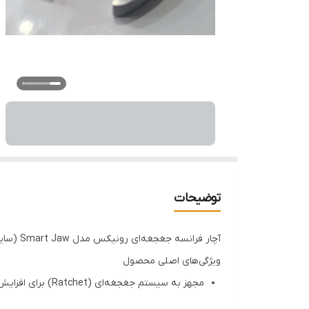
توضیحات
آچار فرانسه جغجغه‌ای رونیکس مدل Smart Jaw (سایز 10 اینچ)
ویژگی‌های اصلی محصول
مجهز به سیستم جغجغه‌ای (Ratchet) برای افزایش سرعت کار
طراحی فک هوشمند (Smart Jaw) با قابلیت تنظیم سریع و دقیق