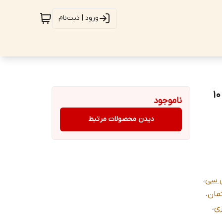
ورود | ثبت‌نام
آچار فرانسه جغجغه ای رونیکس مدل Smart Jaw (سایز 10
ناموجود
دیدن محصولات مرتبط
ی سی
،
مان
،
زی
،