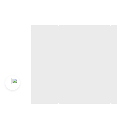
تن آچار، عملیات باز یا بسته کردن را انجام دهید. توجه
ده‌آل است. این ابزار با ترکیب کیفیت ساخت بالا، طراحی ارگونومیک و عملکرد جغجغه‌ای،