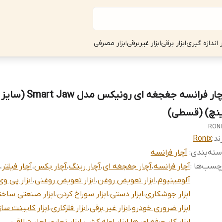
ر اندازه گیری
ابزار برقی
ابزار غیربرقی
ابزار مصرفی
ینچ) (قسطی)
RON
ند:
Ronix
ته‌بندی
:
آچار فرانسه
چسب‌ها :
آچار فرانسه
،
آچار جغجغه ای
،
آچار رینگ
،
آچار بکس
،
آچار فیلتر
،
آلومینیوم
،
ابزار تعویض روغن
،
ابزار تعویض روغنی
،
ابزار پی و
ابزار جوشکاری
،
ابزار دستی
،
ابزار سوراخ کردن
،
ابزار صنعتی ساخت
ابزار ضروری خودرو
،
ابزار غیر برقی
،
ابزار فلزکاری
،
ابزار کابینت سا