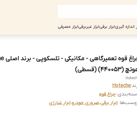
ر اندازه گیری
ابزار برقی
ابزار غیربرقی
ابزار مصرفی
چراغ قوه ت
چ (440053) (قسطی)
Hotec
ند:
Hoteche
ته‌بندی
:
چراغ قوه
چسب‌ها :
ابزار برقی
،
ضروری خودرو
،
ابزار شارژی