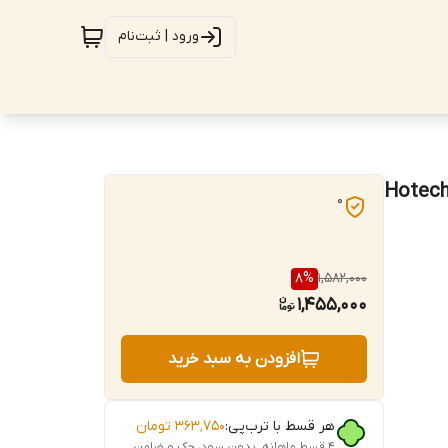
ورود | ثبت‌نام
عمیرگاهی - مکانیکی - تلسکوپی - برند اصلی Hoteche
0
8
%
1,582,000
1,455,000
افزودن به سبد خرید
هر قسط با ترب‌پی:
۳۶۳٬۷۵۰
تومان
۴ قسط ماهانه. بدون سود، چک و ضامن.