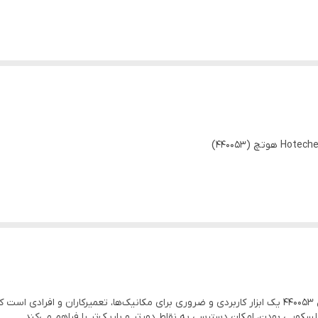
چراغ قوه تعمیرگاهی - تلسکوپی Hoteche (هوتچ) مدل 440053 یک ابزار کاربردی و ضروری برای مکانیک‌ها، 
لسکوپی بودن، امکان دسترسی به نقاط دورتر و باریک‌تر را فراهم می‌کند.