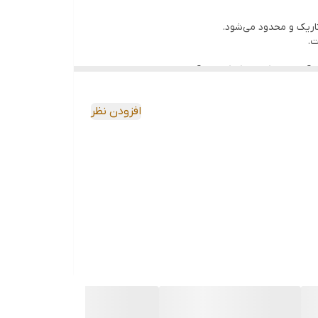
ت.
آن را به یک ابزار کمکی ایده‌آل برای تعمیرات تبدیل
افزودن نظر
 دسترسی به ابزارها محدود است، بسیار مؤثر است. 🙌
این تهویه نور باعث می‌شود که حین کار، روشنایی
ما اجازه می‌دهد تا نور را به سمت مکان‌هایی که نیاز
ه می‌دهد تا چراغ قوه را در موقعیتی پایدار قرار
بهبود کیفیت کار شما خواهد شد! 🌟🔧
ژگی‌های منحصر به فرد خود، کار با آن بسیار آسان و