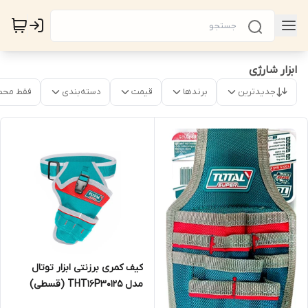
ابزار شارژی
جدیدترین
برندها
قیمت
دسته‌بندی
فقط محص
کیف کمری برزنتی ابزار توتال
مدل THT16P30125 (قسطی)