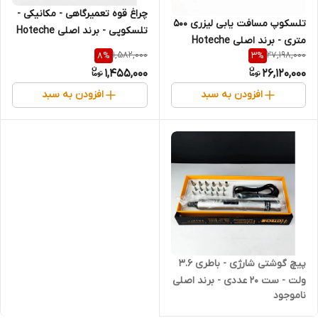
چراغ قوه تعمیرگاهی - مکانیکی -
تلسکوپ مسافت یابی لیزری 500
تلسکوپی - برند اصلی Hoteche
متری - برند اصلی Hoteche
هوتچ (440053) (قسطی)
1,582,000
27,198,000
8
%
3
%
هوتچ (284911) (قسطی)
1,455,000
26,120,000
افزودن به سبد
افزودن به سبد
پیچ گوشتی شارژی - باطری 3.6
ولت - ست 20 عددی - برند اصلی
ناموجود
Hoteche هوتچ (800114)
(قسطی)