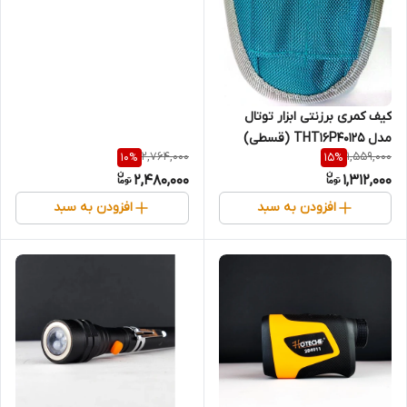
کیف کمری برزنتی ابزار توتال
مدل THT16P40125 (قسطی)
2,764,000
1,559,000
10
%
15
%
2,480,000
1,312,000
افزودن به سبد
افزودن به سبد