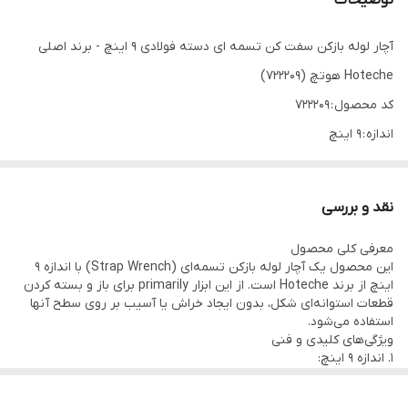
توضیحات
آچار لوله بازکن سفت کن تسمه ای دسته فولادی 9 اینچ - برند اصلی
Hoteche هوتچ (722209)
کد محصول : 722209
اندازه : 9 اینچ
جنس دسته : فولاد ضد زنگ
جنس تسمه : نوار برزنتی 5 لایه فوق حرفه ای
نقد و بررسی
آچار لوله تسمه
معرفی کلی محصول
اندازه 9 اینچ
این محصول یک آچار لوله بازکن تسمه‌ای (Strap Wrench) با اندازه ۹
جنس دسته: فولاد
اینچ از برند Hoteche است. از این ابزار primarily برای باز و بسته کردن
قطعات استوانه‌ای شکل، بدون ایجاد خراش یا آسیب بر روی سطح آنها
جنس تسمه: نوار برزنتی 5 لایه فوق حرفه ای
استفاده می‌شود.
رها کن جعلی
ویژگی‌های کلیدی و فنی
1. اندازه ۹ اینچ:
· این اندازه معمولاً به طول دسته یا حداکثر قطر قابل قبول برای تسمه
اشاره دارد. آچار ۹ اینچ برای کار بر روی لوله‌ها و اتصالات با قطر متوسط