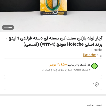
آچار لوله بازکن سفت کن تسمه ای دسته فولادی 9 اینچ -
برند اصلی Hoteche هوتچ (722209) (قسطی)
Hoteche
برند:
Hoteche
هر قسط با ترب‌پی:
۳۷۹٬۵۰۰
تومان
۴ قسط ماهانه. بدون سود، چک و ضامن.
0