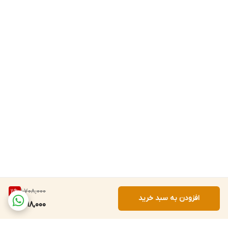
1,708,000
11
%
افزودن به سبد خرید
1,518,000