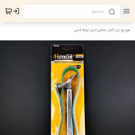
هوتچ ابزار
/
آچار شلاقی
/
ابزار لوله کشی