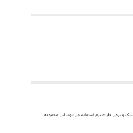
9 عدد گردبر: 3/4"(19)، 7/8"(22 میلی متر)، 1-1/8"(29 میلی متر)، 1-3/8"(35 میلی متر)، 1-1/2" "(38 میلی متر)، 1-3/4""(44 میلی متر)، 2"" (51 میلی متر)، 2-1/4 اینچ (57 میلی متر)، 2-1/2"" (64
اد مختلف مانند چوب، پلاستیک و برخی فلزات نرم استفاده می‌شود. این مجموعه