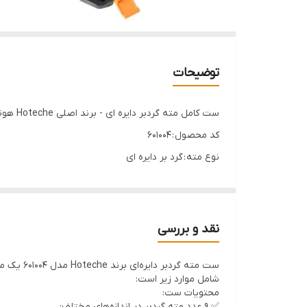
توضیحات
ست کامل مته گردبر دایره ای - برند اصلی Hoteche هوتچ (601004)
کد محصول : 601004
نوع مته : گرد بر دایره ای
تعداد ابزار : 12 عدد
بسته بندی : کیف BMC محکم و قابل حمل
ست 12 عددی مته گردبر
نقد و بررسی
میلی متر)
شامل موارد زیر است:
2 عدد Arbors،
محتویات ست:
✅ 9 عدد مته گردبر در اندازه‌های مختلف: