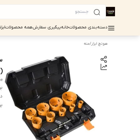
دسته‌بندی محصولات
خانه
پیگیری سفارش
همه محصولات
ابزا
هوتچ ابزار
/
مته
(601004) (قسطی)
he
بر
دس
بر