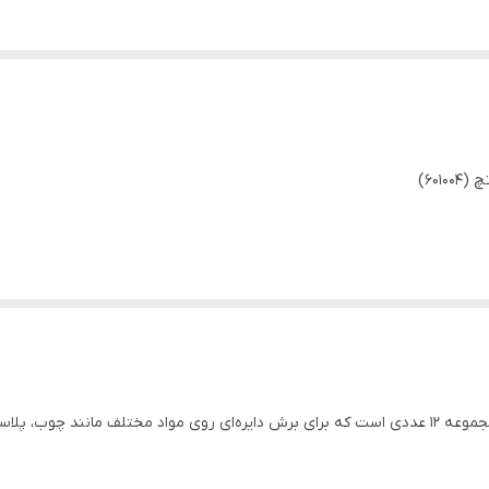
ست مته گردبر دایره‌ای برند Hoteche مدل 601004 یک مجموعه 12 عددی است که برای برش دایره‌ای روی مو