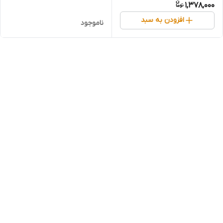
1,378,000
(قسطی)
افزودن به سبد
ناموجود