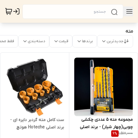
مته
جدیدترین
برندها
قیمت
دسته‌بندی
فقط محص
مجموعه مته 5 عددی چکشی
ست کامل مته گردبر دایره ای -
چوبی(چهار شیار) - برند اصلی
برند اصلی Hoteche هوتچ
1,518,000
9
%
Hoteche هوتچ (531002)
(601004) (قسطی)