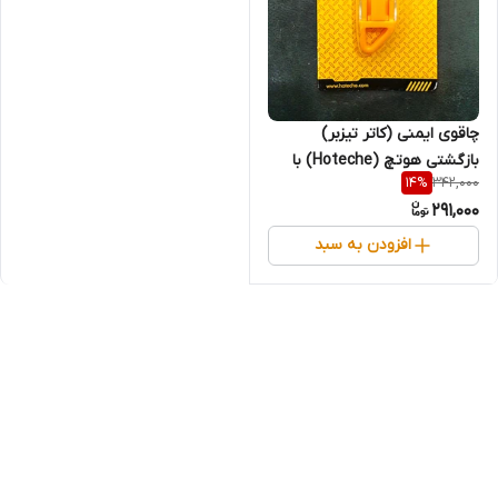
چاقوی ایمنی (کاتر تیزبر)
بازگشتی هوتچ (Hoteche) با
342,000
14
%
بدنه PS Shell کد محصول
291,000
(310519) (قسطی)
افزودن به سبد