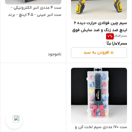
ست 4 عددی انبر الکترونیکی -
ست انبر مینی - 4.5 اینچ - برند
اصلی Hoteche هوتچ (100904)
سیم چین فولادی حرارت دیده 6
(قسطی)
اینچ ضد زنگ و ضد سایش فوق
1,202,000
7
%
حرفه ای و صنعتی - برند اصلی
1,107,000
Hoteche هوتچ (100126)
(قسطی)
افزودن به سبد
ناموجود
ست 170 عددی سیم لخت کن و