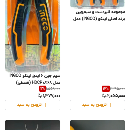
مجموعه انبردست و سیم‌چین
برند اصلی اینکو (INGCO) مدل
HKPS08216 (قسطی)
سیم چین 6 اینچ اینکو INGCO
مدل HDCP08168 (قسطی)
1,559,000
2,395,000
11
%
14
%
1,377,000
2,055,000
افزودن به سبد
افزودن به سبد