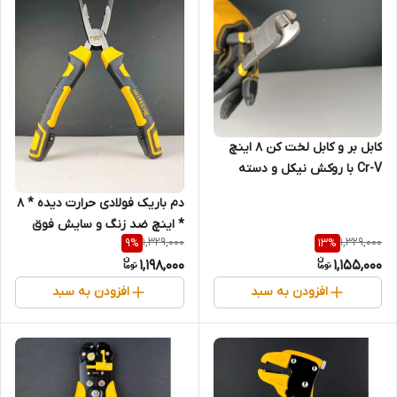
کابل بر و کابل لخت کن 8 اینچ
Cr-V با روکش نیکل و دسته
روکش دار - برند اصلی Hoteche
دم باریک فولادی حرارت دیده * 8
هوتچ (140602) (قسطی)
* اینچ ضد زنگ و سایش فوق
1,329,000
1,329,000
9
%
13
%
حرفه ای صنعتی - برند اصلی
1,198,000
1,155,000
Hoteche هوتچ (100125)
(قسطی)
افزودن به سبد
افزودن به سبد