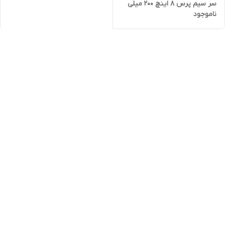
سر سیم پرس 8 اینچ 200 میلی
ناموجود
متر - برند اصلی Hoteche هوتچ
(140271) (قسطی)