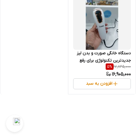
دستگاه خانگی صورت و بدن لیز
جدیدترین تکنولوژی برای رفع
17,825,000
5
%
موهای زائد برند LIZZE (قسطی)
16,905,000
افزودن به سبد