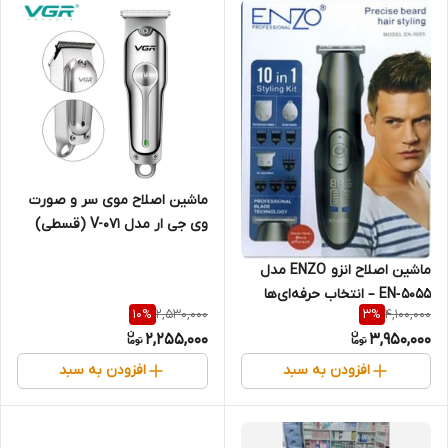
ماشین اصلاح موی سر و صورت
وی جی ار مدل V-071 (قسطی)
ماشین اصلاح انزو ENZO مدل
EN‑5055 – انتخاب حرفه‌ای‌ها
2,530,000
4,100,000
10
%
3
%
برای اصلاح سر، صورت و بدن
2,255,000
3,950,000
(قسطی)
افزودن به سبد
افزودن به سبد