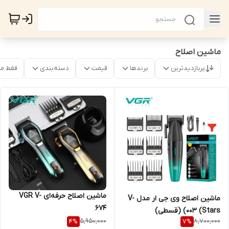
ماشین اصلاح
پربازدیدترین
برندها
قیمت
دسته‌بندی
فقط م
ماشین اصلاح‌ حرفه‌ای VGR V-
ماشین اصلاح وی جی ار مدل V-
674
003 (Stars) (قسطی)
5,950,000
8,700,000
4
%
7
%