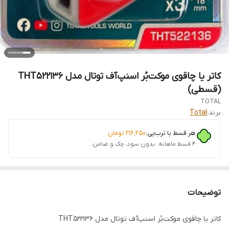
کاتر یا چاقوی موکت‌بُر اسنپ‌آف توتال مدل THT522136
(قسطی)
TOTAL
برند:
Total
هر قسط با ترب‌پی:
۲۱۶٬۲۵۰
تومان
۴ قسط ماهانه. بدون سود، چک و ضامن.
توضیحات
کاتر یا چاقوی موکت‌بُر اسنپ‌آف توتال مدل THT522136