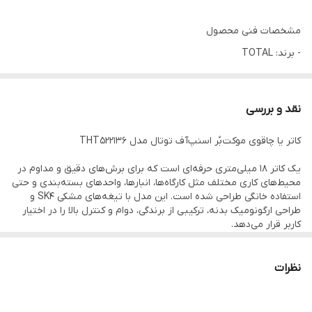
مشخصات فنی محصول
- برند: TOTAL
- مدل: THT522136
- نوع: چاقوی موکت‌بُر / کاتر اسنپ‌آف
نقد و بررسی
- عرض تیغه: 18 میلی‌متر
کاتر یا چاقوی موکت‌بُر اسنپ‌آف توتال مدل THT522136
- طول تیغه: 100 میلی‌متر
- جنس تیغه: فولاد SK4 (تیغه مشکی)
یک کاتر ۱۸ میلی‌متری حرفه‌ای است که برای برش‌های دقیق و مداوم در
محیط‌های کاری مختلف مثل کارگاه‌ها، انبارها، واحدهای بسته‌بندی و حتی
- تعداد تیغه در بسته: 3 عدد
استفاده خانگی طراحی شده است. این مدل با تیغه‌های مشکی SK4 و
- نوع تیغه: سگمنت‌دار (Snap-off)
طراحی ارگونومیک بدنه، ترکیبی از برندگی، دوام و کنترل بالا را در اختیار
کاربر قرار می‌دهد.
- کاربری: حرفه‌ای و خانگی
- محل تولید: ساخت چین
طراحی بدنه و ارگونومی
نظرات
- بدنه مقاوم: بدنه این کاتر از متریال مستحکم ساخته شده تا در برابر
فشار و استفاده طولانی‌مدت دچار تغییر شکل نشود.
- گریپ ضدلغزش: بخش‌های قرمز رنگ روی دسته، نقش گریپ را دارند